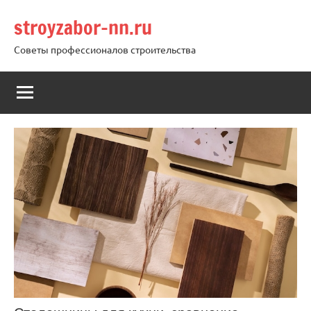
Перейти
stroyzabor-nn.ru
к
содержимому
Советы профессионалов строительства