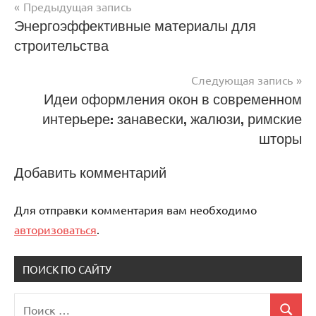
Предыдущая запись
Навигация
Энергоэффективные материалы для
строительства
по
записям
Следующая запись
Идеи оформления окон в современном
интерьере: занавески, жалюзи, римские
шторы
Добавить комментарий
Для отправки комментария вам необходимо
авторизоваться
.
ПОИСК ПО САЙТУ
Поиск